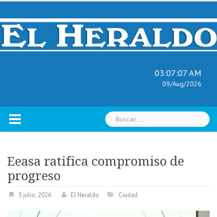
Skip
to
content
03:07:09 AM
09/Aug/2026
Buscar:
Eeasa ratifica compromiso de
progreso
3 julio, 2026
El Heraldo
Ciudad