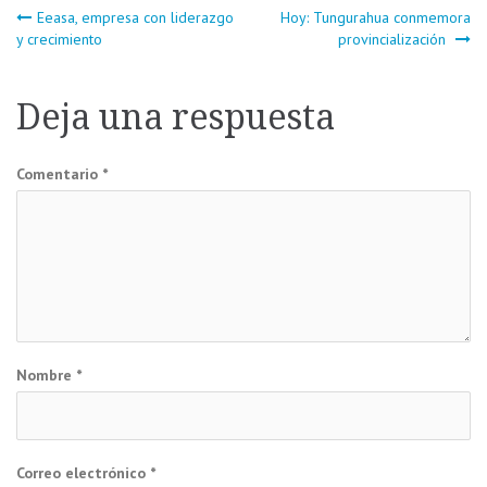
Navegación
Eeasa, empresa con liderazgo
Hoy: Tungurahua conmemora
y crecimiento
provincialización
de
Deja una respuesta
entradas
Comentario
*
Nombre
*
Correo electrónico
*