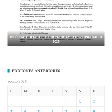
CÓDIGO ÉTICA DIARIO EL HERALDO AMBATO – TUNGURAHUA
2025
EDICIONES ANTERIORES
agosto 2026
L
M
X
J
V
S
D
1
2
3
4
5
6
7
8
9