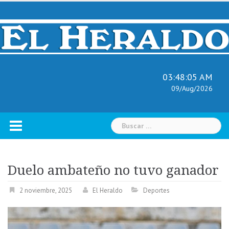
Skip
to
content
03:48:07 AM
09/Aug/2026
Buscar:
Duelo ambateño no tuvo ganador
2 noviembre, 2025
El Heraldo
Deportes