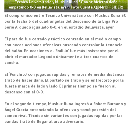
Técnico Universitario y Mushuc Runa SC no se hicieron daño
empatando 0-0, en Bellavista, ayer. (Foto Cuenta X@MrOFFSIDER)
El compromiso entre Técnico Universitario con Mushuc Runa SC
por la fecha 3 del cuadrangular del descenso de la Liga Pro
Serie A, quedó igualado 0-0, en el estadio Bellavista, ayer.
El partido fue cerrado y táctico centrado en el medio campo
con pocas acciones ofensivas buscando controlar la tenencia
del balón. En ocasiones el ‘Rodillo’ fue más insistente por el
abrir el marcador llegando únicamente a tres cuartos de
cancha.
El ‘Ponchito’ con jugadas rápidas y remates de media distancia
trató de hacer daño. El partido se trabó y se entrecortó por la
fuerte marca de lado y lado. El primer tiempo se fueron al
descanso con el 0-0.
En el segundo tiempo, Mushuc Runa ingresó a Robert Burbano y
Ángel Gracia potenciando la ofensiva y tomó posesión del
campo rival. Técnico sin variantes con jugadas rápidas por las
bandas trató de llegar al arco adversario.