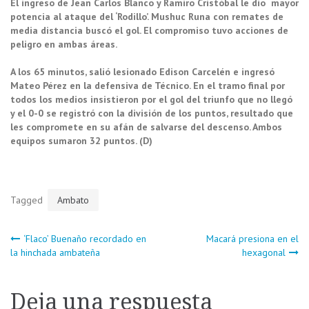
El ingreso de Jean Carlos Blanco y Ramiro Cristóbal le dio mayor
potencia al ataque del ‘Rodillo’. Mushuc Runa con remates de
media distancia buscó el gol. El compromiso tuvo acciones de
peligro en ambas áreas.
A los 65 minutos, salió lesionado Edison Carcelén e ingresó
Mateo Pérez en la defensiva de Técnico. En el tramo final por
todos los medios insistieron por el gol del triunfo que no llegó
y el 0-0 se registró con la división de los puntos, resultado que
les compromete en su afán de salvarse del descenso. Ambos
equipos sumaron 32 puntos. (D)
Tagged
Ambato
Navegación
‘Flaco’ Buenaño recordado en
Macará presiona en el
la hinchada ambateña
hexagonal
de
Deja una respuesta