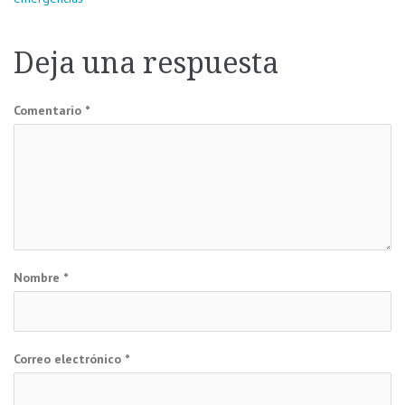
de
Deja una respuesta
entradas
Comentario
*
Nombre
*
Correo electrónico
*