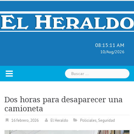
Skip
to
content
08:15:12 AM
10/Aug/2026
Buscar:
Dos horas para desaparecer una
camioneta
16 febrero, 2026
El Heraldo
Policiales
,
Seguridad