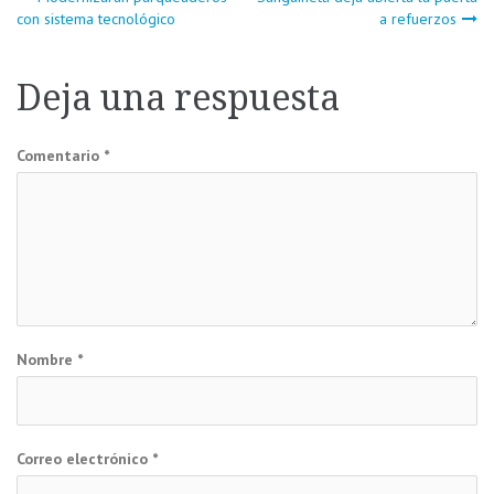
Navegación
con sistema tecnológico
a refuerzos
de
Deja una respuesta
entradas
Comentario
*
Nombre
*
Correo electrónico
*