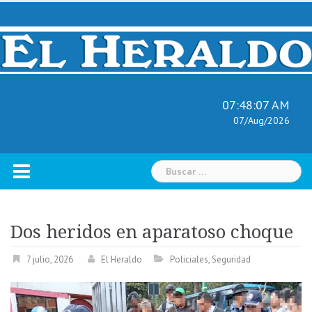
Skip
to
content
07:48:08 AM
07/Aug/2026
Buscar:
Dos heridos en aparatoso choque
7 julio, 2026
El Heraldo
Policiales
,
Seguridad