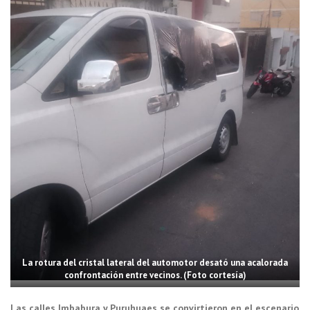
La rotura del cristal lateral del automotor desató una acalorada
confrontación entre vecinos. (Foto cortesía)
Las calles Imbabura y Puruhuaes se convirtieron en el escenario