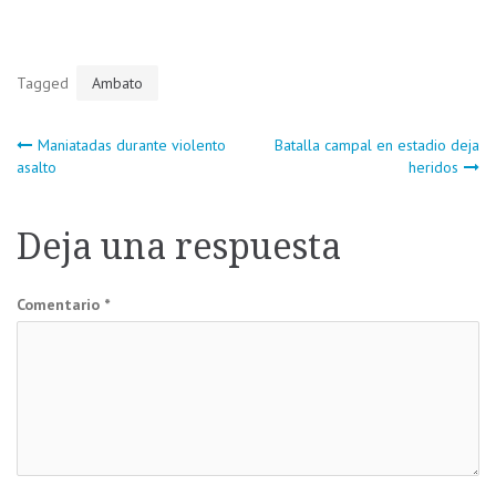
Tagged
Ambato
Navegación
Maniatadas durante violento
Batalla campal en estadio deja
asalto
heridos
de
Deja una respuesta
entradas
Comentario
*