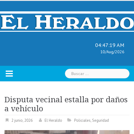
Skip
to
content
04:47:20 AM
10/Aug/2026
Buscar:
Disputa vecinal estalla por daños
a vehículo
2 junio, 2026
El Heraldo
Policiales
,
Seguridad