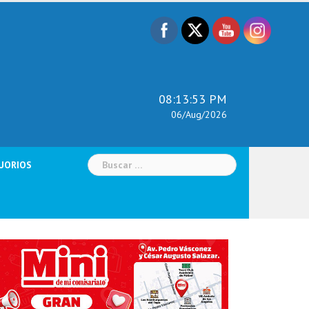
08:13:54 PM
06/Aug/2026
Buscar:
UORIOS