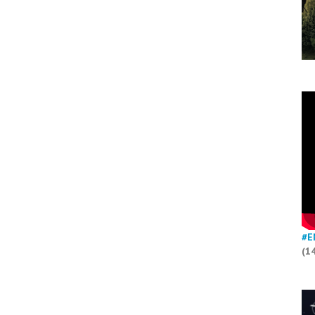
#E
(1