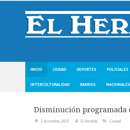
Skip
to
content
INICIO
CIUDAD
DEPORTES
POLICIALES
INTERCULTURALIDAD
BARRIOS
NACIONALES
Disminución programada 
2 diciembre, 2025
El Heraldo
Ciudad