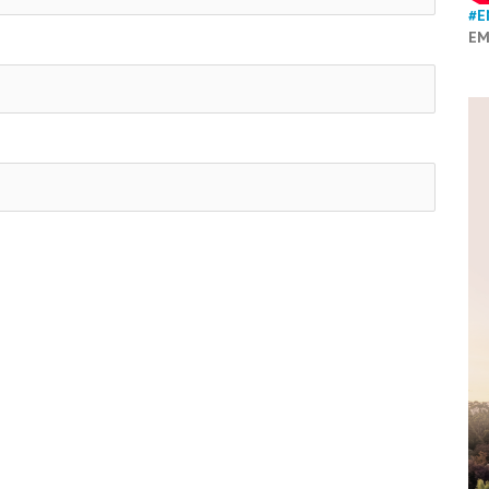
#E
EM