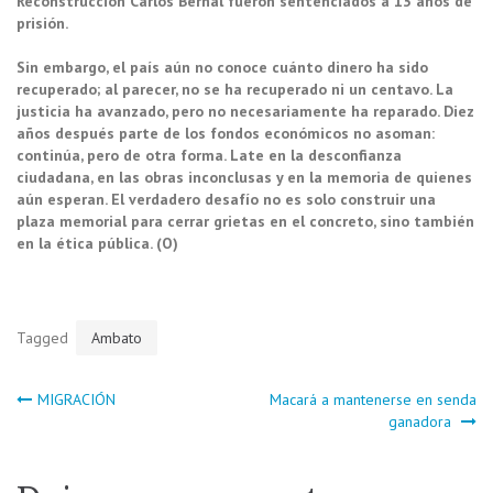
Reconstrucción Carlos Bernal fueron sentenciados a 13 años de
prisión.
Sin embargo, el país aún no conoce cuánto dinero ha sido
recuperado; al parecer, no se ha recuperado ni un centavo. La
justicia ha avanzado, pero no necesariamente ha reparado. Diez
años después parte de los fondos económicos no asoman:
continúa, pero de otra forma. Late en la desconfianza
ciudadana, en las obras inconclusas y en la memoria de quienes
aún esperan. El verdadero desafío no es solo construir una
plaza memorial para cerrar grietas en el concreto, sino también
en la ética pública. (O)
Tagged
Ambato
Navegación
MIGRACIÓN
Macará a mantenerse en senda
ganadora
de