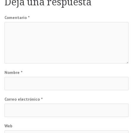
Deja una respuesta
entradas
Comentario
*
Nombre
*
Correo electrónico
*
Web