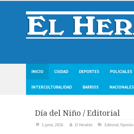
Skip
to
content
INICIO
CIUDAD
DEPORTES
POLICIALES
INTERCULTURALIDAD
BARRIOS
NACIONALES
Día del Niño / Editorial
1 junio, 2026
El Heraldo
Editorial
,
Opinión