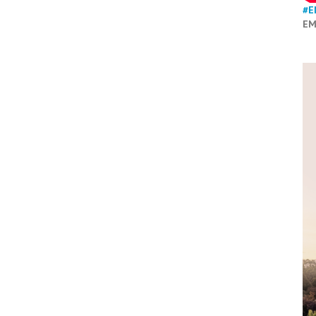
#E
EM