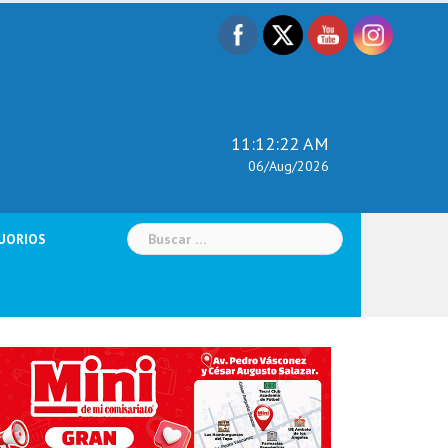
11:12:23 AM
06/Aug/2026
Buscar:
UORIOS