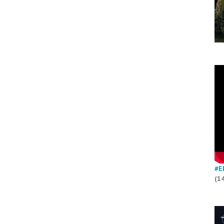
#E
(1