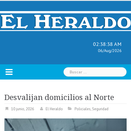
Skip
to
content
02:38:39 AM
06/Aug/2026
Buscar:
Desvalijan domicilios al Norte
10 junio, 2026
El Heraldo
Policiales
,
Seguridad