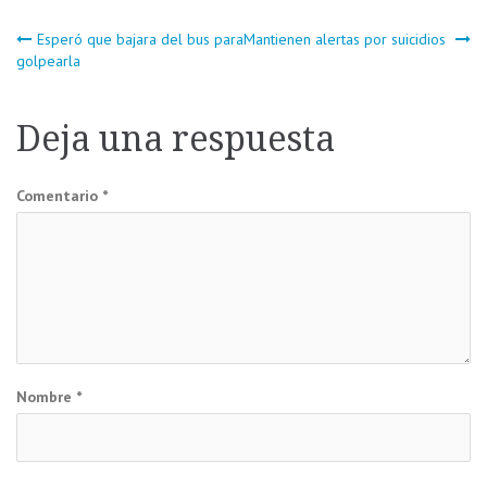
Navegación
Esperó que bajara del bus para
Mantienen alertas por suicidios
golpearla
de
Deja una respuesta
entradas
Comentario
*
Nombre
*