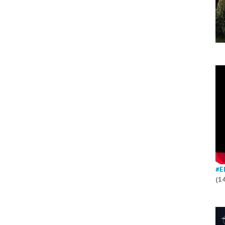
#E
(1