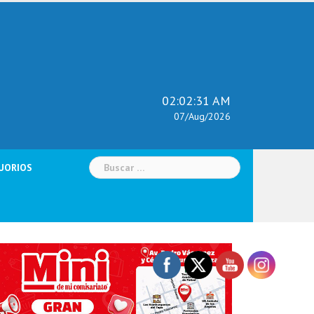
02:02:32 AM
07/Aug/2026
Buscar:
UORIOS