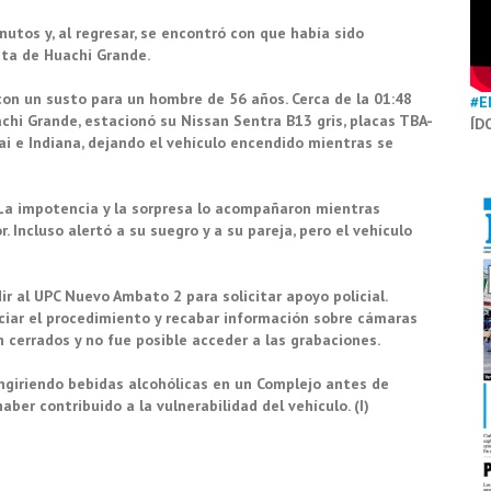
utos y, al regresar, se encontró con que había sido
leta de Huachi Grande.
n un susto para un hombre de 56 años. Cerca de la 01:48
#E
achi Grande, estacionó su Nissan Sentra B13 gris, placas TBA-
ÍD
ai e Indiana, dejando el vehículo encendido mientras se
. La impotencia y la sorpresa lo acompañaron mientras
 Incluso alertó a su suegro y a su pareja, pero el vehículo
ir al UPC Nuevo Ambato 2 para solicitar apoyo policial.
niciar el procedimiento y recabar información sobre cámaras
 cerrados y no fue posible acceder a las grabaciones.
giriendo bebidas alcohólicas en un Complejo antes de
aber contribuido a la vulnerabilidad del vehículo. (I)