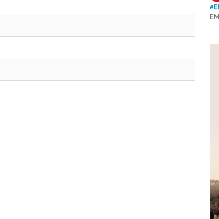
#E
EM