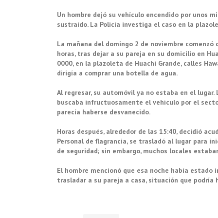
Un hombre dejó su vehículo encendido por unos min
sustraído. La Policía investiga el caso en la plazo
La mañana del domingo 2 de noviembre comenzó co
horas, tras dejar a su pareja en su domicilio en Hu
0000, en la plazoleta de Huachi Grande, calles Haw
dirigía a comprar una botella de agua.
Al regresar, su automóvil ya no estaba en el lugar
buscaba infructuosamente el vehículo por el sector.
parecía haberse desvanecido.
Horas después, alrededor de las 15:40, decidió acud
Personal de flagrancia, se trasladó al lugar para i
de seguridad; sin embargo, muchos locales estaban
El hombre mencionó que esa noche había estado in
trasladar a su pareja a casa, situación que podría h