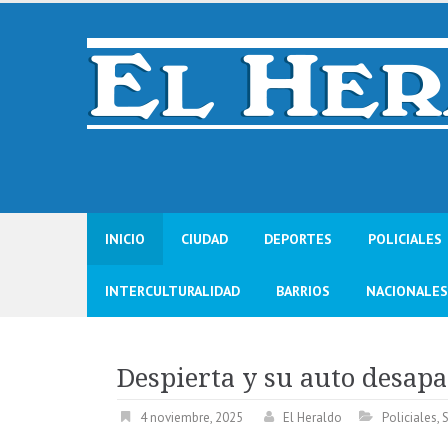
Skip
to
content
INICIO
CIUDAD
DEPORTES
POLICIALES
INTERCULTURALIDAD
BARRIOS
NACIONALES
Despierta y su auto desap
4 noviembre, 2025
El Heraldo
Policiales
,