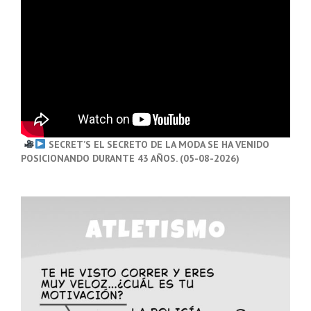
SECRET’S EL SECRETO DE LA MODA SE HA VENIDO
POSICIONANDO DURANTE 43 AÑOS. (05-08-2026)