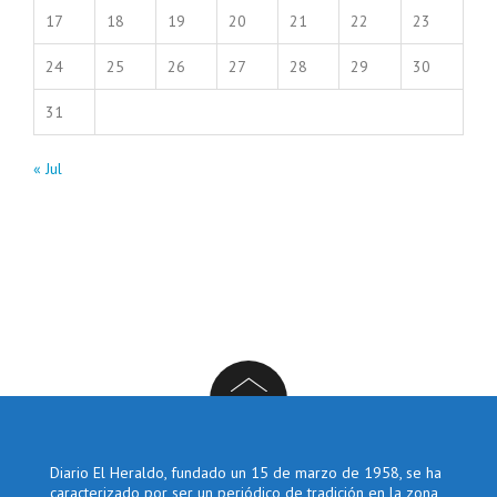
17
18
19
20
21
22
23
24
25
26
27
28
29
30
31
« Jul
Diario El Heraldo, fundado un 15 de marzo de 1958, se ha
caracterizado por ser un periódico de tradición en la zona