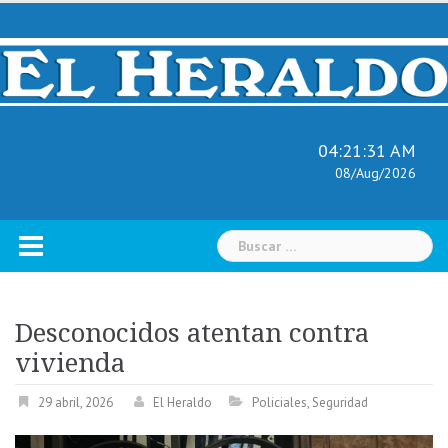
Skip
to
content
04:21:32 AM
08/Aug/2026
Buscar:
Desconocidos atentan contra
vivienda
29 abril, 2026
El Heraldo
Policiales
,
Seguridad