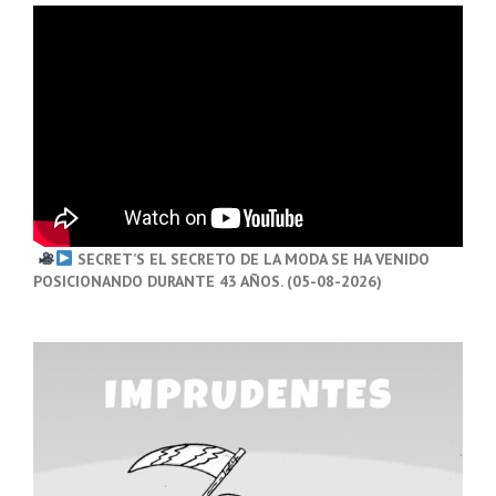
SECRET’S EL SECRETO DE LA MODA SE HA VENIDO
POSICIONANDO DURANTE 43 AÑOS. (05-08-2026)