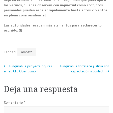
deja en evidencia un escenario de inseguridad que preocupa a
los vecinos, quienes observan con inquietud cómo conflictos
personales pueden escalar rápidamente hasta actos violentos
en plena zona residencial.
Las autoridades recaban más elementos para esclarecer lo
ocurrido. (I)
Tagged
Ambato
Navegación
Tungurahua proyecta figuras
Tungurahua fortalece justicia con
en el ATC Open Junior
capacitación y control
de
Deja una respuesta
entradas
Comentario
*