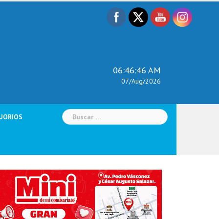
06:46:47 AM
07/Aug/2026
Buscar:
UORIOS