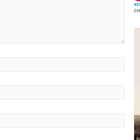
#E
EM