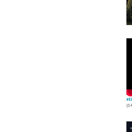
#E
(1