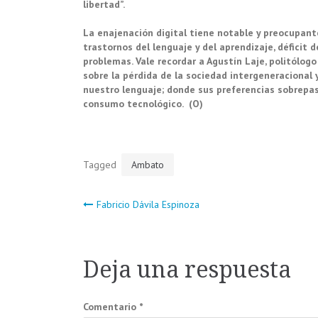
libertad”.
La enajenación digital tiene notable y preocupan
trastornos del lenguaje y del aprendizaje, déficit 
problemas. Vale recordar a Agustín Laje, politólogo
sobre la pérdida
de la sociedad intergeneracional 
nuestro lenguaje; donde sus preferencias sobrepa
consumo tecnológico. (O)
Tagged
Ambato
Navegación
Fabricio Dávila Espinoza
de
Deja una respuesta
entradas
Comentario
*