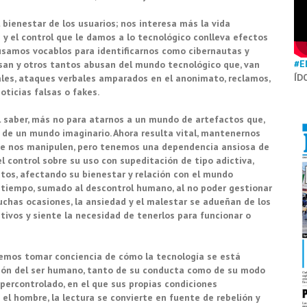
 bienestar de los usuarios; nos interesa más la vida
n y el control que le damos a lo tecnológico conlleva efectos
usamos vocablos para identificarnos como cibernautas y
#E
 usan y otros tantos abusan del mundo tecnológico que, van
ÍD
rales, ataques verbales amparados en el anonimato, reclamos,
oticias falsas o fakes.
el saber, más no para atarnos a un mundo de artefactos que,
s de un mundo imaginario. Ahora resulta vital, mantenernos
ue nos manipulen, pero tenemos una dependencia ansiosa de
el control sobre su uso con supeditación de tipo adictiva,
tos, afectando su bienestar y relación con el mundo
 tiempo, sumado al descontrol humano, al no poder gestionar
uchas ocasiones, la ansiedad y el malestar se adueñan de los
tivos y siente la necesidad de tenerlos para funcionar o
ebemos tomar conciencia de cómo la tecnología se está
lación del ser humano, tanto de su conducta como de su modo
percontrolado, en el que sus propias condiciones
l hombre, la lectura se convierte en fuente de rebelión y