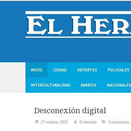
Skip
to
content
INICIO
CIUDAD
DEPORTES
POLICIALES
INTERCULTURALIDAD
BARRIOS
NACIONALES
Desconexión digital
17 octubre, 2025
El Heraldo
Columnistas
,