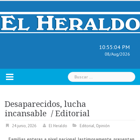
Skip
to
content
10:55:05 PM
08/Aug/2026
Buscar:
Desaparecidos, lucha
incansable / Editorial
24 junio, 2026
El Heraldo
Editorial
,
Opinión
Familias enteras a nivel nacional, lastimosamente, presentan