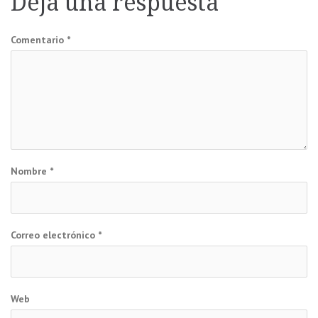
Deja una respuesta
entradas
Comentario
*
Nombre
*
Correo electrónico
*
Web