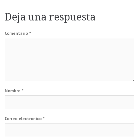
de
Deja una respuesta
entradas
Comentario
*
Nombre
*
Correo electrónico
*