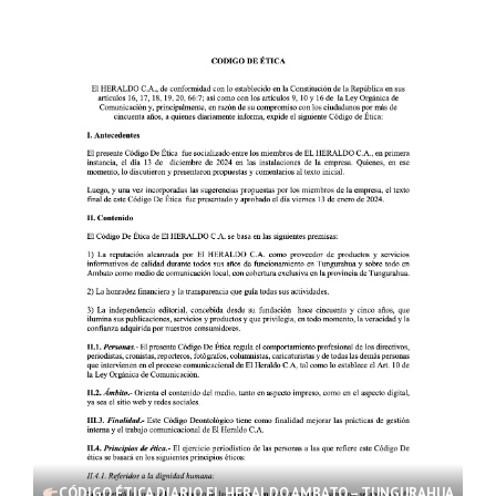
CÓDIGO ÉTICA DIARIO EL HERALDO AMBATO – TUNGURAHUA