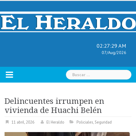
Skip
to
content
02:27:30 AM
07/Aug/2026
Buscar:
Delincuentes irrumpen en
vivienda de Huachi Belén
11 abril, 2026
El Heraldo
Policiales
,
Seguridad