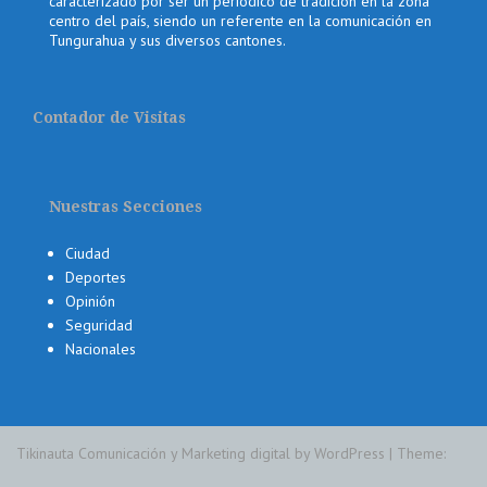
caracterizado por ser un periódico de tradición en la zona
centro del país, siendo un referente en la comunicación en
Tungurahua y sus diversos cantones.
Contador de Visitas
Nuestras Secciones
Ciudad
Deportes
Opinión
Seguridad
Nacionales
Tikinauta Comunicación y Marketing digital by WordPress
|
Theme: