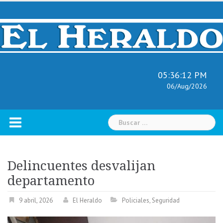
Skip
to
content
05:36:13 PM
06/Aug/2026
Buscar:
Delincuentes desvalijan
departamento
9 abril, 2026
El Heraldo
Policiales
,
Seguridad