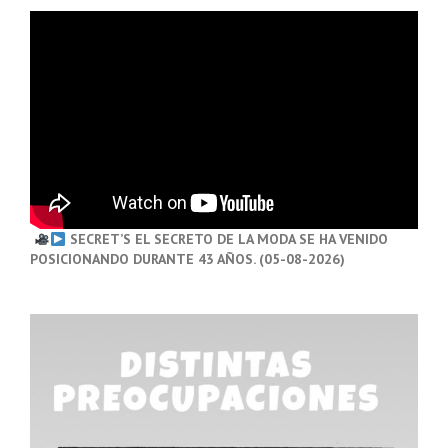
SECRET’S EL SECRETO DE LA MODA SE HA VENIDO
POSICIONANDO DURANTE 43 AÑOS. (05-08-2026)