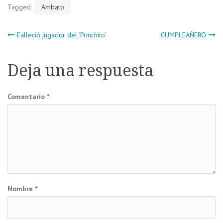
Tagged
Ambato
Navegación
Falleció jugador del ‘Ponchito’
CUMPLEAÑERO
de
Deja una respuesta
entradas
Comentario
*
Nombre
*