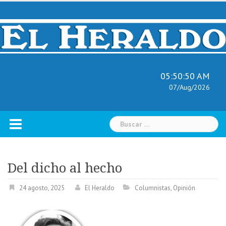
Skip
to
content
05:50:51 AM
07/Aug/2026
Buscar:
Del dicho al hecho
24 agosto, 2025
El Heraldo
Columnistas
,
Opinión