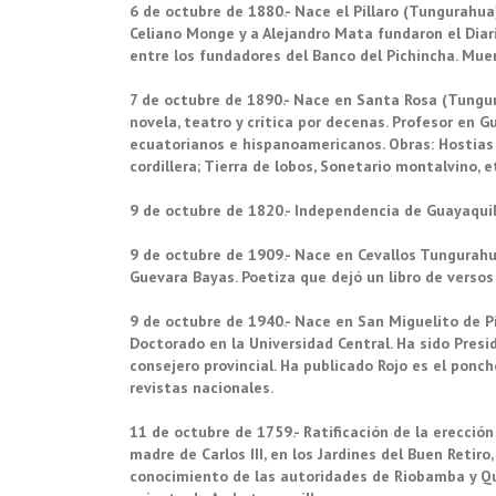
6 de octubre de 1880.- Nace el Píllaro (Tungurahua
Celiano Monge y a Alejandro Mata fundaron el Diari
entre los fundadores del Banco del Pichincha. Muer
7 de octubre de 1890.- Nace en Santa Rosa (Tungura
novela, teatro y crítica por decenas. Profesor en G
ecuatorianos e hispanoamericanos. Obras: Hostias d
cordillera; Tierra de lobos, Sonetario montalvino, 
9 de octubre de 1820.- Independencia de Guayaquil
9 de octubre de 1909.- Nace en Cevallos Tungurahua
Guevara Bayas. Poetiza que dejó un libro de versos
9 de octubre de 1940.- Nace en San Miguelito de P
Doctorado en la Universidad Central. Ha sido Pres
consejero provincial. Ha publicado Rojo es el ponch
revistas nacionales.
11 de octubre de 1759.- Ratificación de la erección
madre de Carlos III, en los Jardines del Buen Retir
conocimiento de las autoridades de Riobamba y Quit