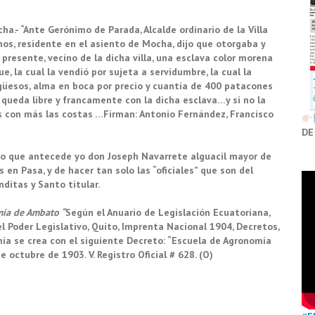
a.- “Ante Gerónimo de Parada, Alcalde ordinario de la Villa
os, residente en el asiento de Mocha, dijo que otorgaba y
presente, vecino de la dicha villa, una esclava color morena
 la cual la vendió por sujeta a servidumbre, la cual la
 güesos, alma en boca por precio y cuantía de 400 patacones
queda libre y francamente con la dicha esclava…y si no la
s con más las costas …Firman: Antonio Fernández, Francisco
DE
to que antecede yo don Joseph Navarrete alguacil mayor de
s en Pasa, y de hacer tan solo las “oficiales” que son del
ditas y Santo titular.
mía de Ambato “
Según el Anuario de Legislación Ecuatoriana,
del Poder Legislativo, Quito, Imprenta Nacional 1904, Decretos,
omía se crea con el siguiente Decreto: “Escuela de Agronomía
 octubre de 1903. V. Registro Oficial # 628. (O)