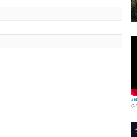
#E
(1