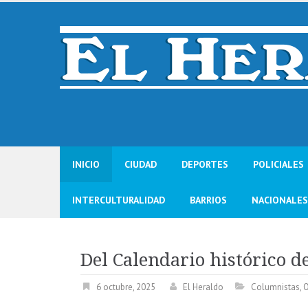
Skip
to
content
INICIO
CIUDAD
DEPORTES
POLICIALES
INTERCULTURALIDAD
BARRIOS
NACIONALES
Del Calendario histórico 
6 octubre, 2025
El Heraldo
Columnistas
,
O