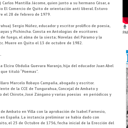
) Carlos Mantilla Jácome, quien junto a su hermano César, a
o El Comercio de Quito de orientación anti liberal. Estuvo
e el 28 de febrero de 1979.
hua) Sergio Núñez, educador y escritor prolífico de poesía,
uayas y Pichincha. Consta en Antologías de escritores
PA
e fuego, el alma de la siesta; Novelas del Páramo y la
etc. Muere en Quito el 13 de octubre de 1982.
.
 Elcira Obdulia Guevara Naranjo, hija del educador Juan Abel
 que tituló “Poemas”.
íllaro Marcelo Robayo Campaña, abogado y escritor.
idente de la CCE de Tungurahua, Concejal de Ambato y
o del Chirote, José Zángano y varias poesías en periódicos y
 de Ambato en Villa con la aprobación de Isabel Farnesio,
o, en España. La instancia preliminar se había dado con
o, el 25 de Octubre de 1756, fecha inicial de la Erección del