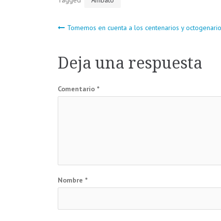
Navegación
Tomemos en cuenta a los centenarios y octogenari
de
Deja una respuesta
entradas
Comentario
*
Nombre
*