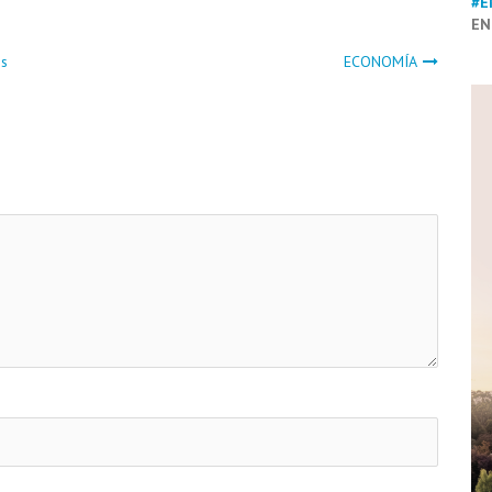
#E
EN
os
ECONOMÍA