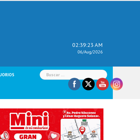
02:39:24 AM
06/Aug/2026
Buscar:
UORIOS