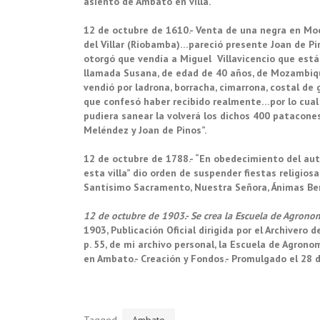
asiento de Ambato en villa.
12 de octubre de 1610.- Venta de una negra en Moch
del Villar (Riobamba)…pareció presente Joan de Pin
otorgó que vendía a Miguel Villavicencio que está 
llamada Susana, de edad de 40 años, de Mozambique,
vendió por ladrona, borracha, cimarrona, costal de
que confesó haber recibido realmente…por lo cual 
pudiera sanear la volverá los dichos 400 patacone
Meléndez y Joan de Pinos”.
12 de octubre de 1788.- “En obedecimiento del au
esta villa” dio orden de suspender fiestas religiosa
Santísimo Sacramento, Nuestra Señora, Ánimas Ben
12 de octubre de 1903.- Se crea la Escuela de Agrono
1903, Publicación Oficial dirigida por el Archivero 
p. 55, de mi archivo personal, la Escuela de Agron
en Ambato.- Creación y Fondos.- Promulgado el 28 de
Tagged
Ambato