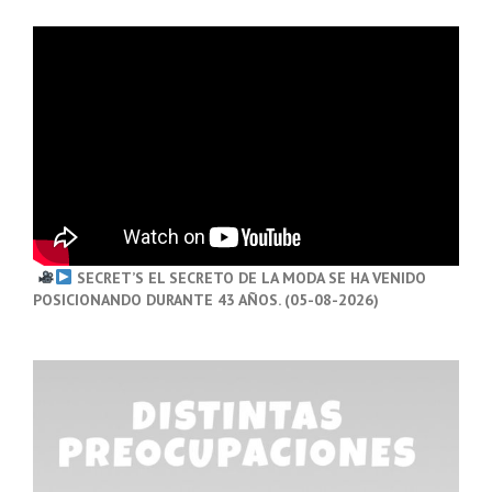
SECRET’S EL SECRETO DE LA MODA SE HA VENIDO
POSICIONANDO DURANTE 43 AÑOS. (05-08-2026)