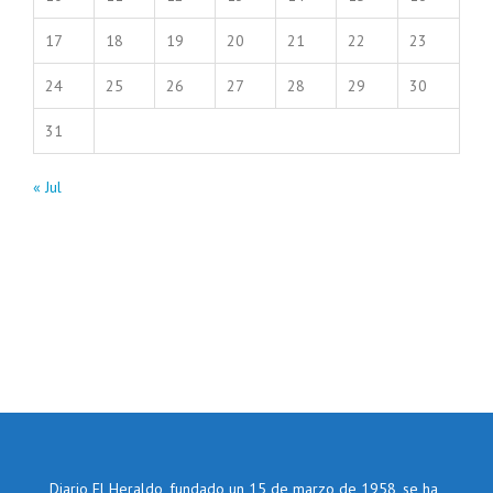
17
18
19
20
21
22
23
24
25
26
27
28
29
30
31
« Jul
Diario El Heraldo, fundado un 15 de marzo de 1958, se ha