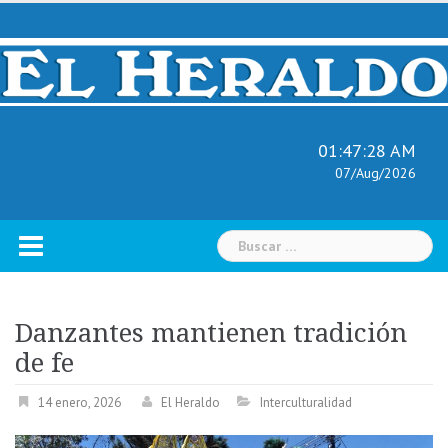
Skip
to
content
01:47:29 AM
07/Aug/2026
Buscar:
Danzantes mantienen tradición
de fe
14 enero, 2026
El Heraldo
Interculturalidad