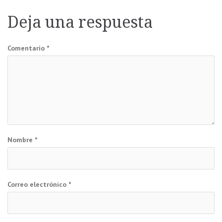
de
Deja una respuesta
entradas
Comentario
*
Nombre
*
Correo electrónico
*