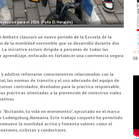
royección para el 2026. (Foto El Heraldo)
e Ambato clausuró un nuevo período de la Escuela de la
ón de la movilidad sostenible que se desarrolló durante dos
 La iniciativa estuvo dirigida a personas de todas las
e aprendizaje, enfocado en fortalecer una convivencia segura
DE
s y adultos reforzaron conocimientos relacionados con la
vial, las normas de tránsito y el uso adecuado del equipo de
tornos controlados, diseñados para la práctica responsable,
ias prácticas orientadas a la prevención de siniestros viales
nativos.
o “Bicitando, tu vida en movimiento”, ejecutado en el marco
de Ludwigsburg, Alemania. Este trabajo conjunto ha permitido
promueve la movilidad activa y fomenta valores como el
peatones, ciclistas y conductores.