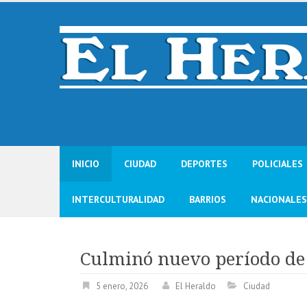
Skip
to
content
INICIO
CIUDAD
DEPORTES
POLICIALES
INTERCULTURALIDAD
BARRIOS
NACIONALES
Culminó nuevo período de
5 enero, 2026
El Heraldo
Ciudad