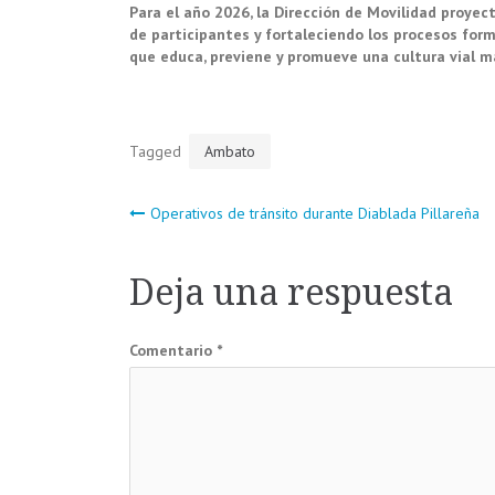
Para el año 2026, la Dirección de Movilidad proye
de participantes y fortaleciendo los procesos for
que educa, previene y promueve una cultura vial má
Tagged
Ambato
Navegación
Operativos de tránsito durante Diablada Pillareña
de
Deja una respuesta
entradas
Comentario
*