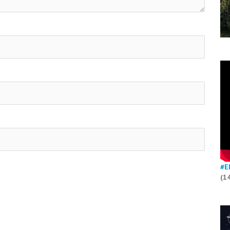
#E
(1