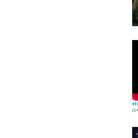
#E
(1