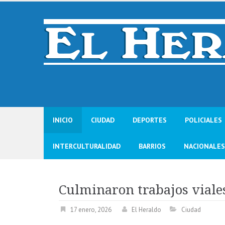
Skip
to
content
INICIO
CIUDAD
DEPORTES
POLICIALES
INTERCULTURALIDAD
BARRIOS
NACIONALES
Culminaron trabajos viale
17 enero, 2026
El Heraldo
Ciudad