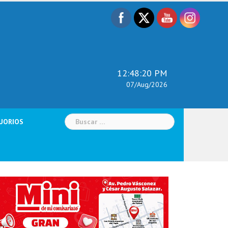
12:48:21 PM
07/Aug/2026
Buscar:
UORIOS