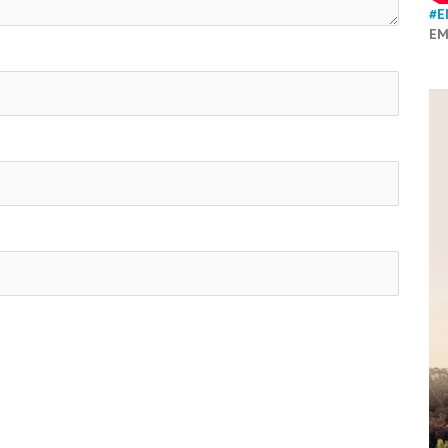
#E
EM