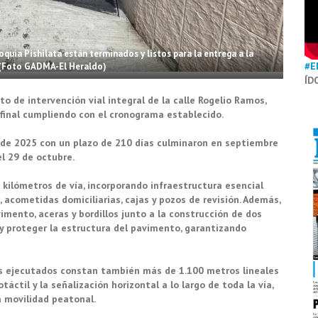
oquia Pishilata están terminados y listos para la entrega a la
#E
 (Foto GADMA-El Heraldo)
ÍD
 de intervención vial integral de la calle Rogelio Ramos,
a final cumpliendo con el cronograma establecido.
e de 2025 con un plazo de 210 días culminaron en septiembre
el 29 de octubre.
 kilómetros de vía, incorporando infraestructura esencial
 acometidas domiciliarias, cajas y pozos de revisión. Además,
imento, aceras y bordillos junto a la construcción de dos
 proteger la estructura del pavimento, garantizando
jos ejecutados constan también más de 1.100 metros lineales
táctil y la señalización horizontal a lo largo de toda la vía,
la movilidad peatonal.