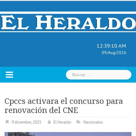
Skip
to
content
12:39:11 AM
09/Aug/2026
Buscar:
Cpccs activara el concurso para
renovación del CNE
9 diciembre, 2025
El Heraldo
Nacionales