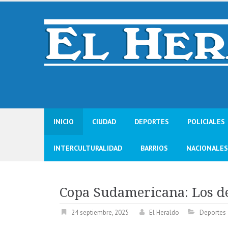
Skip
to
content
INICIO
CIUDAD
DEPORTES
POLICIALES
INTERCULTURALIDAD
BARRIOS
NACIONALES
Copa Sudamericana: Los de
24 septiembre, 2025
El Heraldo
Deportes