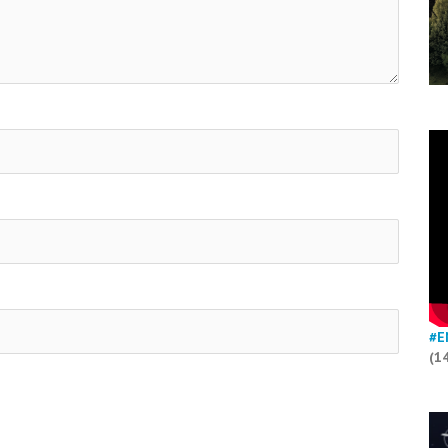
#E
(1