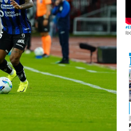
#E
ÍD