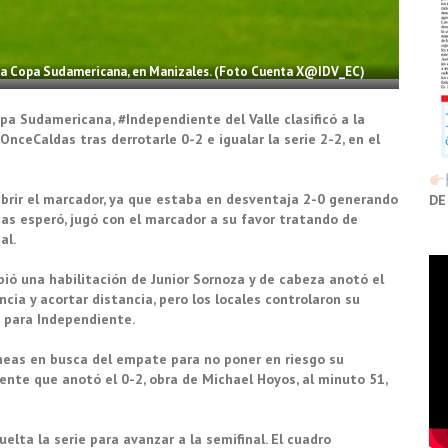
de la Copa Sudamericana, en Manizales. (Foto Cuenta X@IDV_EC)
opa Sudamericana, #Independiente del Valle clasificó a la
OnceCaldas tras derrotarle 0-2 e igualar la serie 2-2, en el
 abrir el marcador, ya que estaba en desventaja 2-0 generando
DE
das esperó, jugó con el marcador a su favor tratando de
al.
bió una habilitación de Junior Sornoza y de cabeza anotó el
encia y acortar distancia, pero los locales controlaron su
a para Independiente.
neas en busca del empate para no poner en riesgo su
ente que anotó el 0-2, obra de Michael Hoyos, al minuto 51,
uelta la serie para avanzar a la semifinal. El cuadro