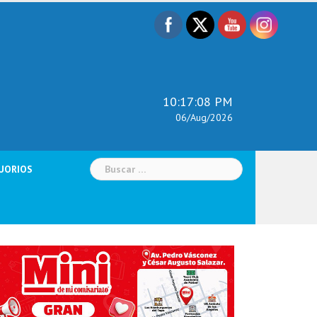
10:17:10 PM
06/Aug/2026
Buscar:
UORIOS