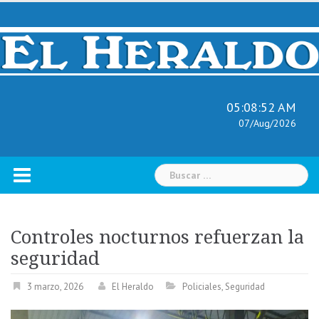
Skip
to
content
05:08:53 AM
07/Aug/2026
Buscar:
Controles nocturnos refuerzan la
seguridad
3 marzo, 2026
El Heraldo
Policiales
,
Seguridad