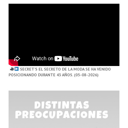
SECRET’S EL SECRETO DE LA MODA SE HA VENIDO
POSICIONANDO DURANTE 43 AÑOS. (05-08-2026)