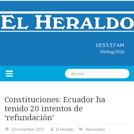
Skip
to
content
10:53:58 AM
09/Aug/2026
Buscar:
Constituciones: Ecuador ha
tenido 20 intentos de
‘refundación’
10 noviembre, 2025
El Heraldo
Nacionales