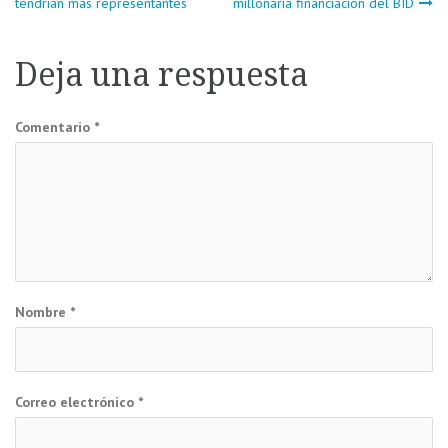
tendrían más representantes
millonaria financiación del BID
de
Deja una respuesta
entradas
Comentario
*
Nombre
*
Correo electrónico
*