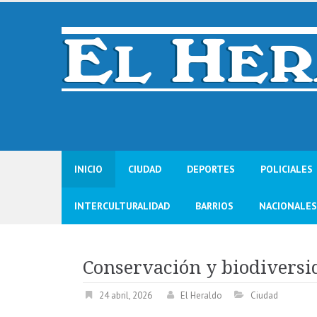
Skip
to
content
INICIO
CIUDAD
DEPORTES
POLICIALES
INTERCULTURALIDAD
BARRIOS
NACIONALES
Conservación y biodiversi
24 abril, 2026
El Heraldo
Ciudad