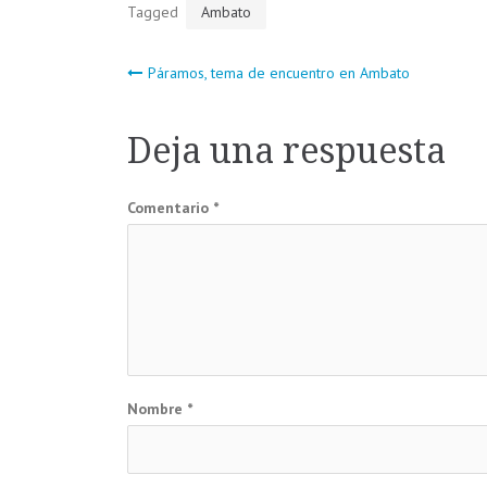
Tagged
Ambato
Navegación
Páramos, tema de encuentro en Ambato
de
Deja una respuesta
entradas
Comentario
*
Nombre
*