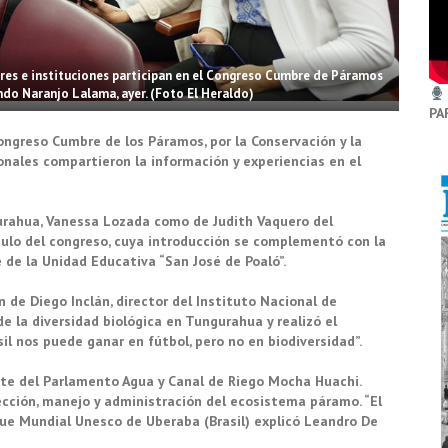
ores e instituciones participan en el Congreso Cumbre de Páramos
ndo Naranjo Lalama, ayer. (Foto El Heraldo)
PA
Congreso Cumbre de los Páramos, por la Conservación y la
onales compartieron la información y experiencias en el
urahua, Vanessa Lozada como de Judith Vaquero del
bulo del congreso, cuya introducción se complementó con la
 de la Unidad Educativa “San José de Poaló”.
de Diego Inclán, director del Instituto Nacional de
de la diversidad biológica en Tungurahua y realizó el
asil nos puede ganar en fútbol, pero no en biodiversidad”.
ente del Parlamento Agua y Canal de Riego Mocha Huachi.
ección, manejo y administración del ecosistema páramo. “El
ue Mundial Unesco de Uberaba (Brasil) explicó Leandro De