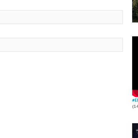
#E
(1