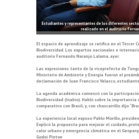
Estudiantes y representantes de los diferentes sect
realizado en el auditorio Ferna
El espacio de aprendizaje se ratifica en el Tercer 
Biodiversidad. Los expertos nacionales e internaci
auditorio Fernando Naranjo Lalama, ayer.
Las expresiones tanto de la viceprefecta de Tung
Ministerio de Ambiente y Energía fueron el preám
declamación de Juan Francisco Velasco, estudiante
La agenda académica comenzó con la participación 
Biodiversidad (Inabio). Habló sobre la importancia 
comparativo con Brasil; y, con chascarrillo dijo “Br
La experiencia local expuso Pablo Morillo, presid
Explicó la propuesta para mejorar el cuidado, prot
calor urbano y emergencia climática en el Geoparq
Godoi Pinton