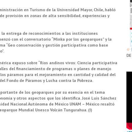
dministración en Turismo de la Universidad Mayor, Chile, habló
de provisión en zonas de alta sensibilidad, experiencias y
n la entrega de reconocimientos a las instituciones
menzó con el conversatorio “Minka por los geoparques” y la
ema “Geo conservación y gestión participativa como base
o”.
DE
érica expuso sobre “Ríos andinos vivos: Ciencia participativa
etalles del financiamiento de programas o planes de manejo
e los páramos para el mejoramiento en cantidad y calidad del
co del Fondo de Páramos y Lucha contra la Pobreza.
mportante de los geoparques por su esencia en el tema
ronomía y otros aspectos que los identifica. José Luis Sánchez
ersidad Nacional Autónoma de México UNAM – México resaltó
Geoparque Mundial Unesco Volcán Tungurahua. (I)