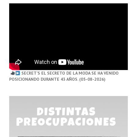
SECRET’S EL SECRETO DE LA MODA SE HA VENIDO
POSICIONANDO DURANTE 43 AÑOS. (05-08-2026)