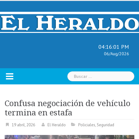
Skip
to
content
04:16:03 PM
06/Aug/2026
Buscar:
Confusa negociación de vehículo
termina en estafa
19 abril, 2026
El Heraldo
Policiales
,
Seguridad