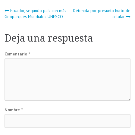
Navegación
Ecuador, segundo país con más
Detenida por presunto hurto de
Geoparques Mundiales UNESCO
celular
de
Deja una respuesta
entradas
Comentario
*
Nombre
*