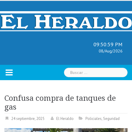
Skip
to
content
09:51:00 PM
08/Aug/2026
Buscar:
Confusa compra de tanques de
gas
24 septiembre, 2025
El Heraldo
Policiales
,
Seguridad