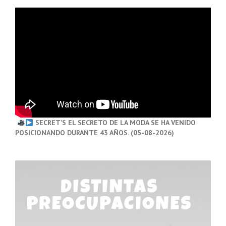
SECRET’S EL SECRETO DE LA MODA SE HA VENIDO
POSICIONANDO DURANTE 43 AÑOS. (05-08-2026)