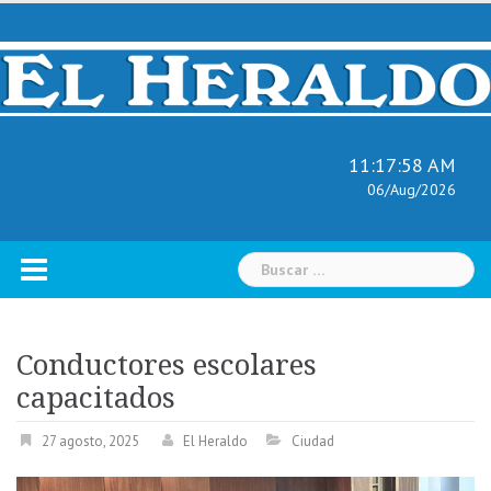
Skip
to
content
11:17:59 AM
06/Aug/2026
Buscar:
Conductores escolares
capacitados
27 agosto, 2025
El Heraldo
Ciudad