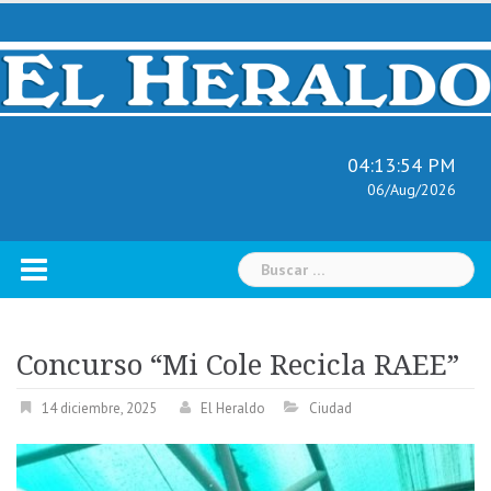
Skip
to
content
04:13:55 PM
06/Aug/2026
Buscar:
Concurso “Mi Cole Recicla RAEE”
14 diciembre, 2025
El Heraldo
Ciudad