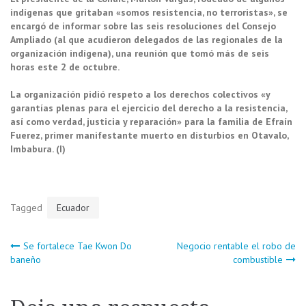
indígenas que gritaban «somos resistencia, no terroristas», se
encargó de informar sobre las seis resoluciones del Consejo
Ampliado (al que acudieron delegados de las regionales de la
organización indígena), una reunión que tomó más de seis
horas este 2 de octubre.
La organización pidió respeto a los derechos colectivos «y
garantías plenas para el ejercicio del derecho a la resistencia,
así como verdad, justicia y reparación» para la familia de Efraín
Fuerez, primer manifestante muerto en disturbios en Otavalo,
Imbabura. (I)
Tagged
Ecuador
Navegación
Se fortalece Tae Kwon Do
Negocio rentable el robo de
baneño
combustible
de