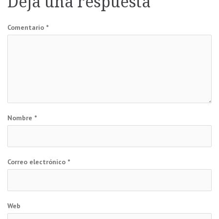
Deja una respuesta
entradas
Comentario
*
Nombre
*
Correo electrónico
*
Web