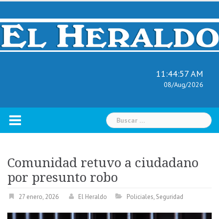
Skip
to
content
11:44:58 AM
08/Aug/2026
Buscar:
Comunidad retuvo a ciudadano
por presunto robo
27 enero, 2026
El Heraldo
Policiales
,
Seguridad