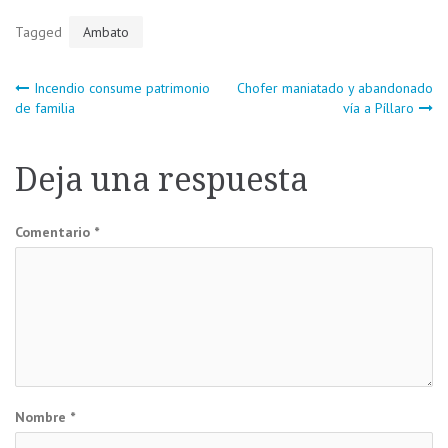
Tagged
Ambato
Navegación
Incendio consume patrimonio
Chofer maniatado y abandonado
de familia
vía a Píllaro
de
Deja una respuesta
entradas
Comentario
*
Nombre
*