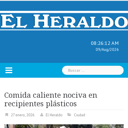
Skip
to
content
08:26:13 AM
09/Aug/2026
Buscar:
Comida caliente nociva en
recipientes plásticos
27 enero, 2026
El Heraldo
Ciudad