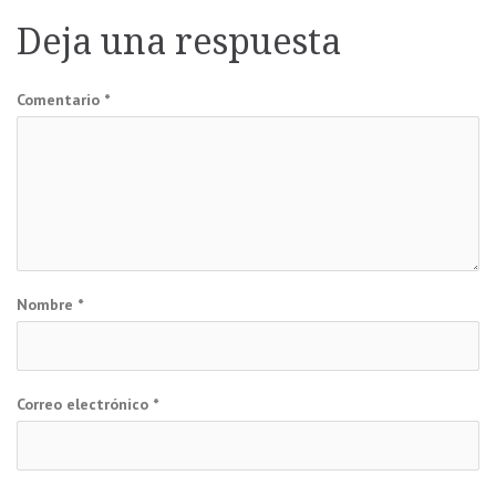
de
Deja una respuesta
entradas
Comentario
*
Nombre
*
Correo electrónico
*