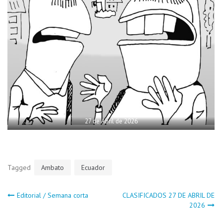
27 de Abril de 2026
Tagged
Ambato
Ecuador
Navegación
Editorial / Semana corta
CLASIFICADOS 27 DE ABRIL DE
2026