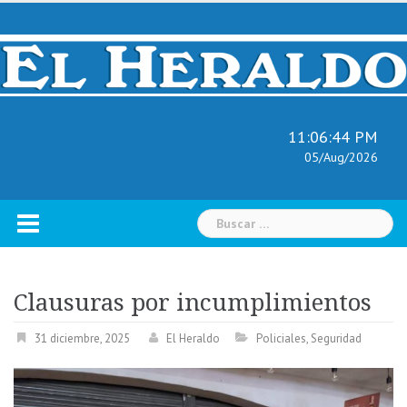
Skip
to
content
11:06:45 PM
05/Aug/2026
Buscar:
Clausuras por incumplimientos
31 diciembre, 2025
El Heraldo
Policiales
,
Seguridad