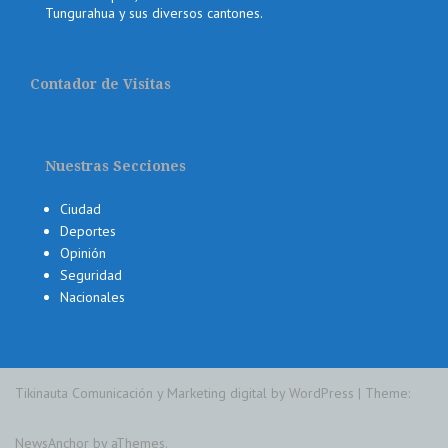
Tungurahua y sus diversos cantones.
Contador de Visitas
Nuestras Secciones
Ciudad
Deportes
Opinión
Seguridad
Nacionales
Tikinauta Comunicación y Marketing digital by WordPress
|
Theme:
NewsAnchor
by aThemes.