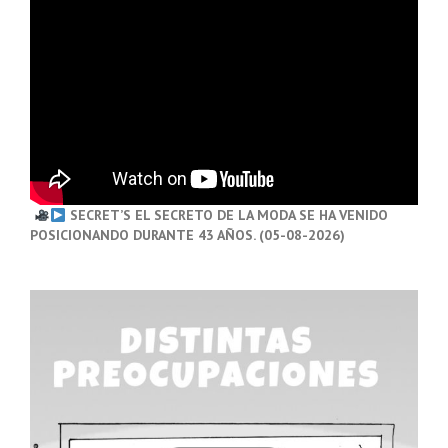
SECRET’S EL SECRETO DE LA MODA SE HA VENIDO
POSICIONANDO DURANTE 43 AÑOS. (05-08-2026)