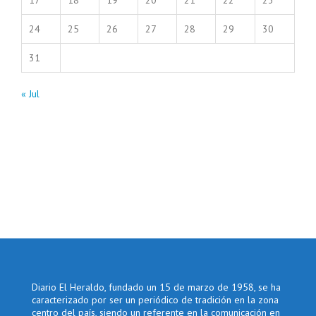
17
18
19
20
21
22
23
24
25
26
27
28
29
30
31
« Jul
Diario El Heraldo, fundado un 15 de marzo de 1958, se ha
caracterizado por ser un periódico de tradición en la zona
centro del país, siendo un referente en la comunicación en