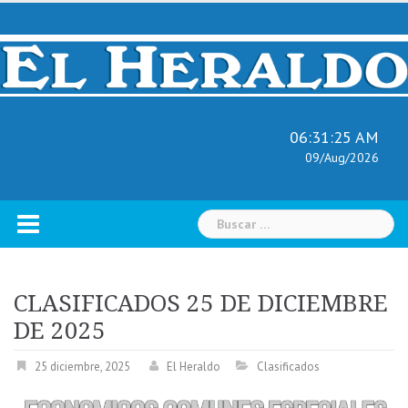
Skip
to
content
06:31:26 AM
09/Aug/2026
Buscar:
CLASIFICADOS 25 DE DICIEMBRE
DE 2025
25 diciembre, 2025
El Heraldo
Clasificados