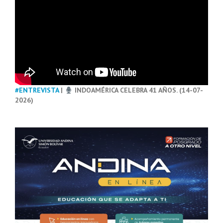
#ENTREVISTA
|
INDOAMÉRICA CELEBRA 41 AÑOS. (14-07-
2026)