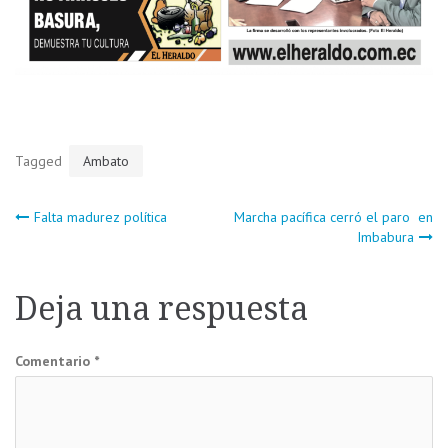
Tagged
Ambato
Navegación
Falta madurez política
Marcha pacífica cerró el paro en
Imbabura
de
Deja una respuesta
entradas
Comentario
*