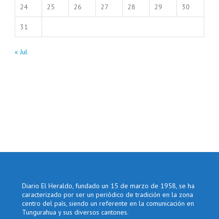
24
25
26
27
28
29
30
31
« Jul
Diario El Heraldo, fundado un 15 de marzo de 1958, se ha
caracterizado por ser un periódico de tradición en la zona
centro del país, siendo un referente en la comunicación en
Tungurahua y sus diversos cantones.