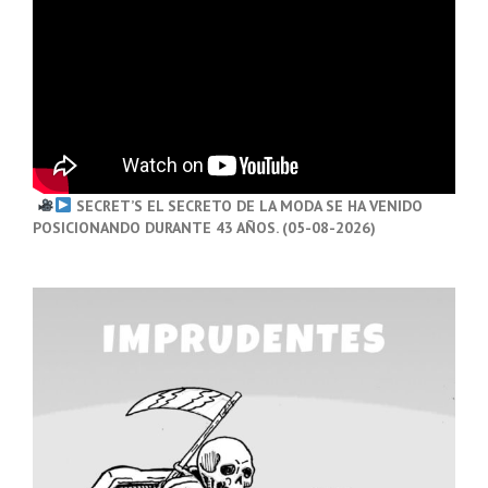
SECRET’S EL SECRETO DE LA MODA SE HA VENIDO
POSICIONANDO DURANTE 43 AÑOS. (05-08-2026)