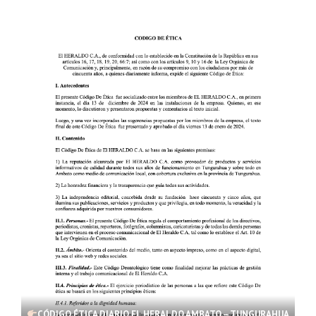
CÓDIGO ÉTICA DIARIO EL HERALDO AMBATO – TUNGURAHUA