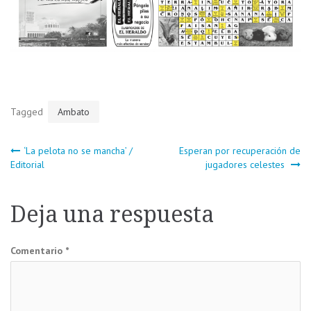
Tagged
Ambato
Navegación
‘La pelota no se mancha’ /
Esperan por recuperación de
Editorial
jugadores celestes
de
Deja una respuesta
entradas
Comentario
*