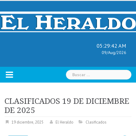
Skip
to
content
05:29:43 AM
09/Aug/2026
Buscar:
CLASIFICADOS 19 DE DICIEMBRE
DE 2025
19 diciembre, 2025
El Heraldo
Clasificados