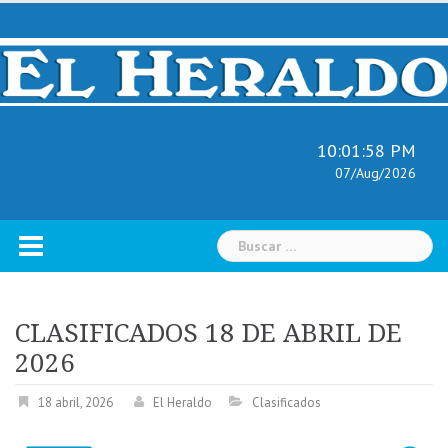
Skip
to
content
10:01:59 PM
07/Aug/2026
Buscar:
CLASIFICADOS 18 DE ABRIL DE
2026
18 abril, 2026
El Heraldo
Clasificados