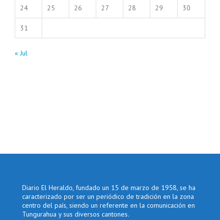
24
25
26
27
28
29
30
31
« Jul
Diario El Heraldo, fundado un 15 de marzo de 1958, se ha
caracterizado por ser un periódico de tradición en la zona
centro del país, siendo un referente en la comunicación en
Tungurahua y sus diversos cantones.