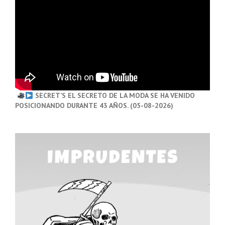
SECRET’S EL SECRETO DE LA MODA SE HA VENIDO
POSICIONANDO DURANTE 43 AÑOS. (05-08-2026)