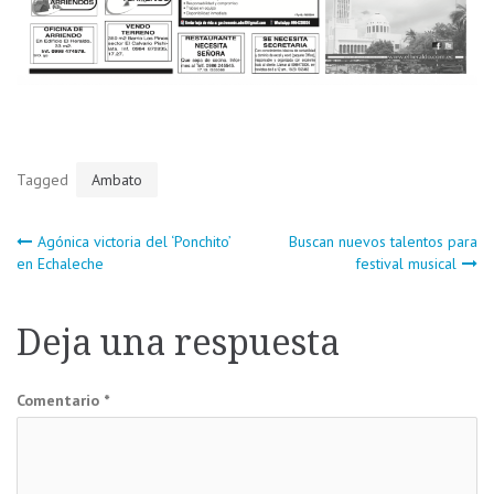
Tagged
Ambato
Navegación
Agónica victoria del ‘Ponchito’
Buscan nuevos talentos para
en Echaleche
festival musical
de
Deja una respuesta
entradas
Comentario
*