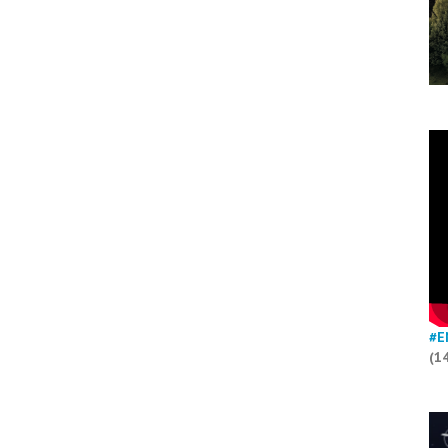
#E
(1