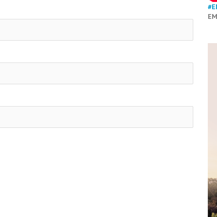
#E
EM