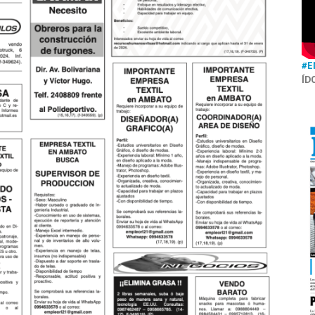
#E
ÍD