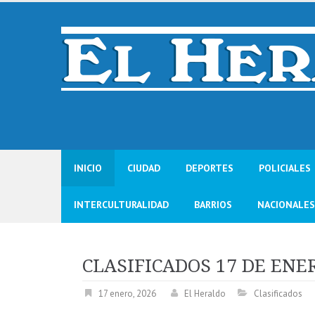
Skip
to
content
INICIO
CIUDAD
DEPORTES
POLICIALES
INTERCULTURALIDAD
BARRIOS
NACIONALES
CLASIFICADOS 17 DE ENE
17 enero, 2026
El Heraldo
Clasificados