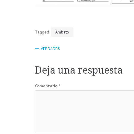
Tagged
Ambato
Navegación
VERDADES
de
Deja una respuesta
entradas
Comentario
*