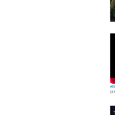
#E
(1