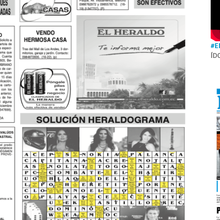
#E
ÍD