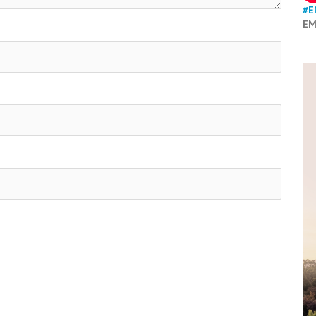
#E
EM