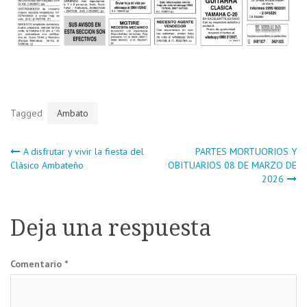
Tagged
Ambato
Navegación
A disfrutar y vivir la fiesta del
PARTES MORTUORIOS Y
Clásico Ambateño
OBITUARIOS 08 DE MARZO DE
2026
de
entradas
Deja una respuesta
Comentario
*