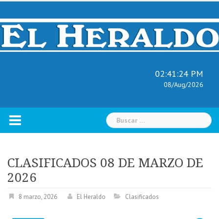
Skip
to
content
02:41:25 PM
08/Aug/2026
Buscar:
CLASIFICADOS 08 DE MARZO DE
2026
8 marzo, 2026
El Heraldo
Clasificados