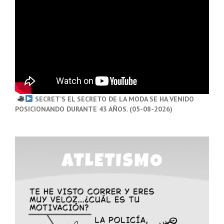
SECRET’S EL SECRETO DE LA MODA SE HA VENIDO
POSICIONANDO DURANTE 43 AÑOS. (05-08-2026)