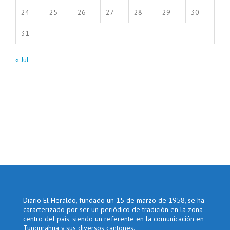
24
25
26
27
28
29
30
31
« Jul
Diario El Heraldo, fundado un 15 de marzo de 1958, se ha
caracterizado por ser un periódico de tradición en la zona
centro del país, siendo un referente en la comunicación en
Tungurahua y sus diversos cantones.