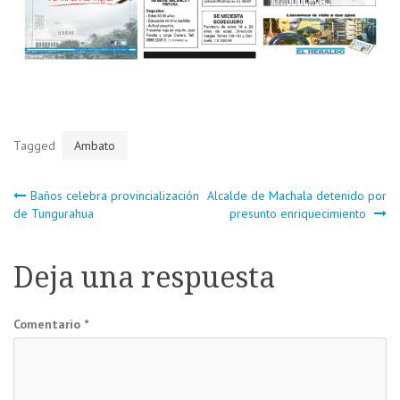
Tagged
Ambato
Navegación
Baños celebra provincialización
Alcalde de Machala detenido por
de Tungurahua
presunto enriquecimiento
de
Deja una respuesta
entradas
Comentario
*