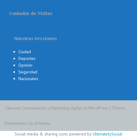
Contador de Visitas
Nuestras Secciones
Ciudad
Deportes
Opinión
Seguridad
Nacionales
Tikinauta Comunicación y Marketing digital by WordPress
|
Theme:
NewsAnchor
by aThemes.
Social media & sharing icons powered by
UltimatelySocial