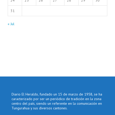
24
25
26
27
28
29
30
31
« Jul
Diario El Heraldo, fundado un 15 de marzo de 1958, se ha
caracterizado por ser un periódico de tradición en la zona
centro del país, siendo un referente en la comunicación en
Tungurahua y sus diversos cantones.