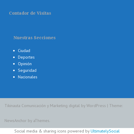
Contador de Visitas
Nuestras Secciones
Ciudad
Deportes
Opinión
Seguridad
Nacionales
Tikinauta Comunicación y Marketing digital by WordPress
|
Theme:
NewsAnchor
by aThemes.
Social media & sharing icons powered by
UltimatelySocial