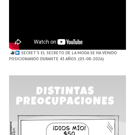
SECRET’S EL SECRETO DE LA MODA SE HA VENIDO
POSICIONANDO DURANTE 43 AÑOS. (05-08-2026)