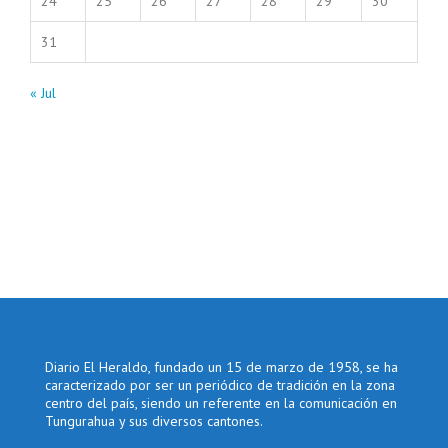
24
25
26
27
28
29
30
31
« Jul
Diario El Heraldo, fundado un 15 de marzo de 1958, se ha
caracterizado por ser un periódico de tradición en la zona
centro del país, siendo un referente en la comunicación en
Tungurahua y sus diversos cantones.